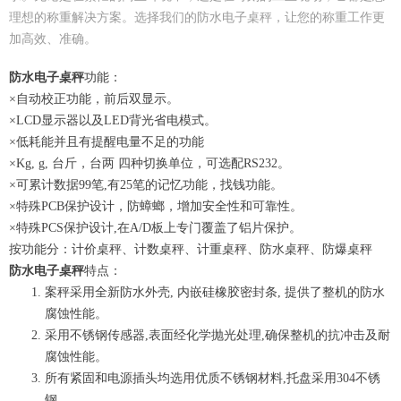
理想的称重解决方案。选择我们的防水电子桌秤，让您的称重工作更
加高效、准确。
防水电子桌秤
功能：
×自动校正功能，前后双显示。
×LCD显示器以及LED背光省电模式。
×低耗能并且有提醒电量不足的功能
×Kg, g, 台斤，台两 四种切换单位，可选配RS232。
×可累计数据99笔,有25笔的记忆功能，找钱功能。
×特殊PCB保护设计，防蟑螂，增加安全性和可靠性。
×特殊PCS保护设计,在A/D板上专门覆盖了铝片保护。
按功能分：计价桌秤、计数桌秤、计重桌秤、防水桌秤、防爆桌秤
防水电子桌秤
特点：
案秤采用全新防水外壳, 内嵌硅橡胶密封条, 提供了整机的防水
腐蚀性能。
采用不锈钢传感器,表面经化学抛光处理,确保整机的抗冲击及耐
腐蚀性能。
所有紧固和电源插头均选用优质不锈钢材料,托盘采用304不锈
钢。