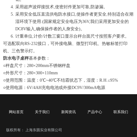
采用超声波焊接技术,使密封件更加可靠,防渗漏。
采用安全低压直流供电防水接口,使操作者更安全,特别适合在潮
湿环境下使用.(国家规定安全电压为36V,我们采用更加安全的
DC8V输入,确保操作者的人身安全)。
计重单位,计价/计数三窗口显示台秤台面尺寸按照客户要求。
可选配双向RS-232接口，可外接电脑、微型打印机、热敏标签打印
机、三色警示灯。
防水电子桌秤
基本参数：
○秤盘尺寸：280×200mm不锈钢秤盘
○外形尺寸：280×300×110mm
○使用范围：温度：0℃~40℃不结霜状态下，湿度：R.H.≤95%
○使用电源：6V/4AH充电电池或外接DC9V/300mA电源
网站首页
关于我们
新闻资讯
产品中心
联系我们
版权所有：
上海东圆实业有限公司