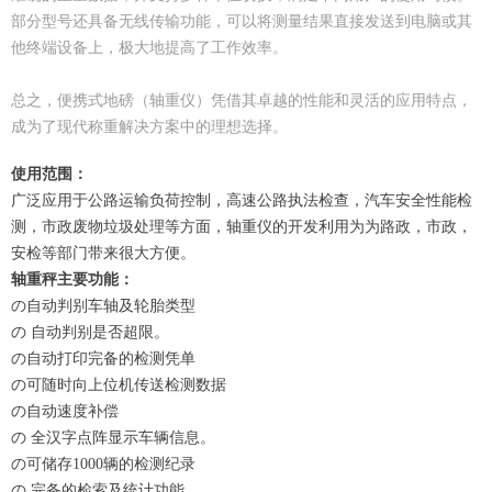
部分型号还具备无线传输功能，可以将测量结果直接发送到电脑或其
他终端设备上，极大地提高了工作效率。
总之，便携式地磅（轴重仪）凭借其卓越的性能和灵活的应用特点，
成为了现代称重解决方案中的理想选择。
使用范围：
广泛应用于公路运输负荷控制，高速公路执法检查，汽车安全性能检
测，市政废物垃圾处理等方面，轴重仪的开发利用为为路政，市政，
安检等部门带来很大方便。
轴重秤主要功能：
の自动判别车轴及轮胎类型
の 自动判别是否超限。
の自动打印完备的检测凭单
の可随时向上位机传送检测数据
の自动速度补偿
の 全汉字点阵显示车辆信息。
の可储存1000辆的检测纪录
の 完备的检索及统计功能。