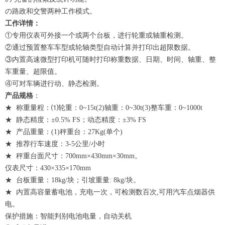
の路政和交警两种工作模式。
工作详情：
①专用仪表可外接一个或两个台板，进行轮重或轴重检测。
②通过预置整车车型或轮轴类型自动计算并打印出超限数据。
③内置高速微型打印机可随时打印称重数据、日期、时间、轴重、整
车重量、超限值。
④可对车辆进行动、静态检测。
产品规格
：
★ 称重量程：⑴轮重：0~15t(2)轴重：0~30t(3)整车重：0~1000t
★ 静态精度：±0.5% FS；动态精度：±3% FS
★ 产品重量：(1)秤重台：27Kg(单个)
★ 推荐行车速度：3-5公里/小时
★ 秤重台面尺寸：700mm×430mm×30mm。
仪表尺寸：430×335×170mm
★ 台板重量：18kg/块；引坡重量: 8kg/块。
★ 内置高容量蓄电池，充电一次，可检测数百次,可用汽车点烟器供
电。
保护措施：智能判别电池电量，自动关机